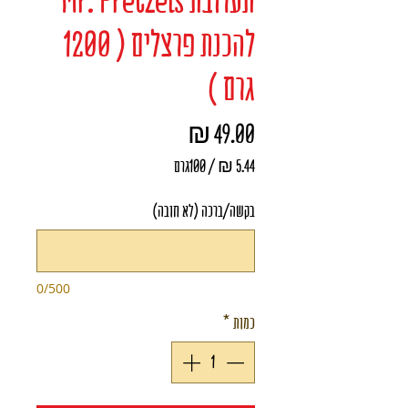
תערובת Mr. Pretzels
להכנת פרצלים ( 1200
גרם )
מחיר
/
100גרם
‏5.44 ‏₪
בקשה/ברכה (לא חובה)
לכל
100
Grams
0/500
כמות
*