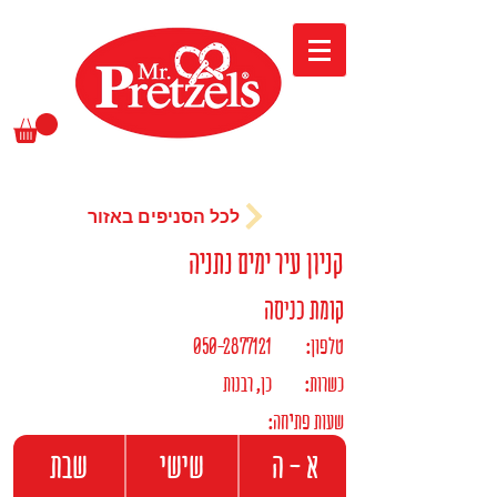
לכל הסניפים באזור
קניון עיר ימים נתניה
קומת כניסה
:טלפון
050-2877121
:כשרות
כן, רבנות
:שעות פתיחה
א - ה
שישי
שבת