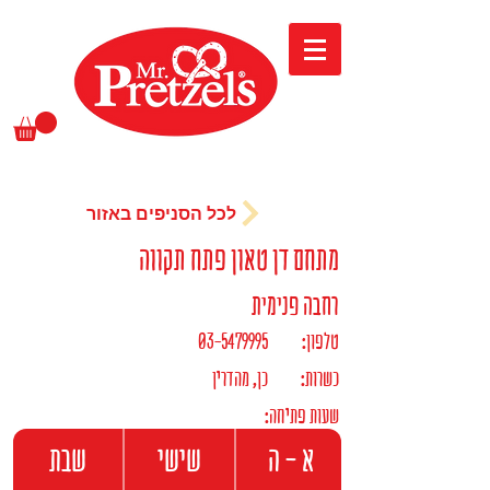
לכל הסניפים באזור
מתחם דן טאון פתח תקווה
רחבה פנימית
:טלפון
03-5479995
:כשרות
כן, מהדרין
:שעות פתיחה
א - ה
שישי
שבת