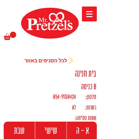
לכל הסניפים באזור
בית חנינה
כניסה B
:טלפון
054-9180424
:כשרות
לא
:שעות פתיחה
א - ה
שישי
שבת